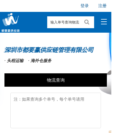
登录
注册
T
o
g
g
l
深圳市都要赢供应链管理有限公司
深圳市都要赢供应链管理有限公司
e
n
· 头程运输    · 海外仓服务
a
v
i
物流查询
g
a
t
i
o
n